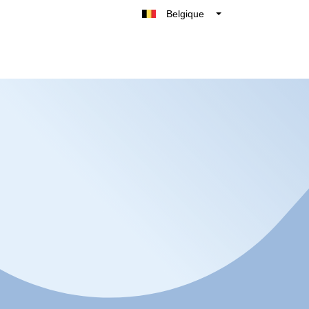
Belgique
België
Nederland
France
Deutschland
UK
España
Italie