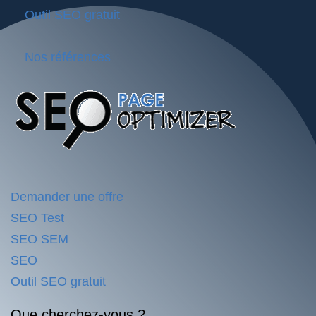
Outil SEO gratuit
Nos références
Demander une offre
SEO Test
SEO SEM
SEO
Outil SEO gratuit
Que cherchez-vous ?