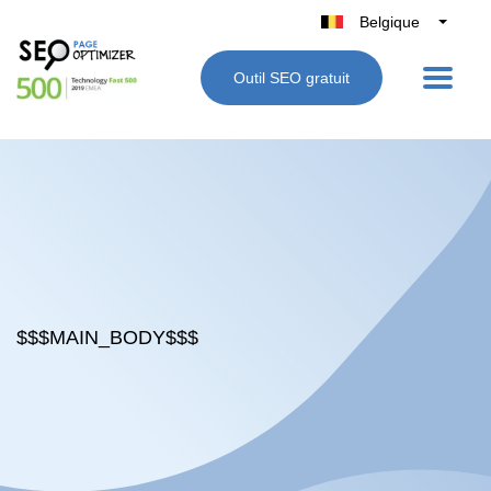
Belgique
België
Outil SEO gratuit
Nederland
France
Deutschland
UK
España
Italie
$$$MAIN_BODY$$$