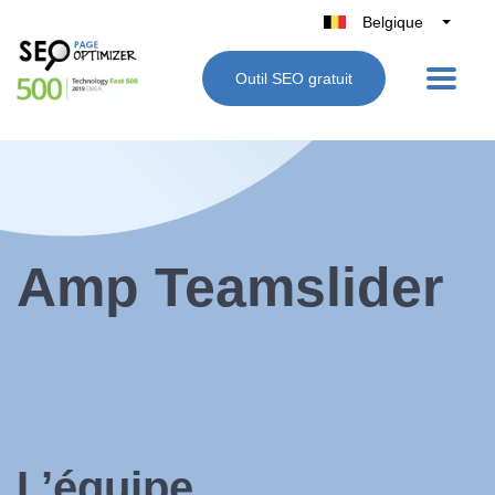
Belgique
België
Outil SEO gratuit
Nederland
France
Deutschland
UK
España
Italie
Amp Teamslider
L’équipe